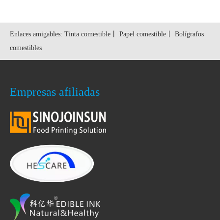
Enlaces amigables:
Tinta comestible
丨
Papel comestible
丨
Bolígrafos
comestibles
Empresas afiliadas