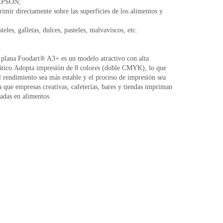
 EPSON;
rimir directamente sobre las superficies de los alimentos y
eles, galletas, dulces, pasteles, malvaviscos, etc.
 plana Foodart® A3+ es un modelo atractivo con alta
ático.Adopta impresión de 8 colores (doble CMYK), lo que
l rendimiento sea más estable y el proceso de impresión sea
 que empresas creativas, cafeterías, bares y tiendas impriman
adas en alimentos.