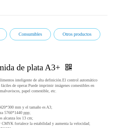
Consumibles
Otros productos
mida de plata A3+
imentos inteligente de alta definición.El control automático
y fáciles de operar.Puede imprimir imágenes comestibles en
, malvaviscos, papel comestible, etc.
s 420*300 mm y el tamaño es A3;
nza 5760*1440 ppp;
os alcanza los 13 cm;
or CMYK fortalece la estabilidad y aumenta la velocidad;