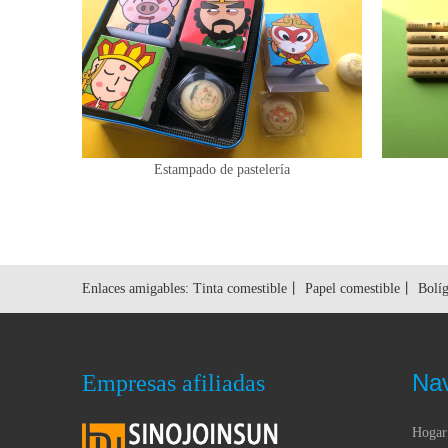
Estampado de pastelería
Enlaces amigables:
Tinta comestible
丨
Papel comestible
丨
Bolíg
Na
Empresas afiliadas
Hogar