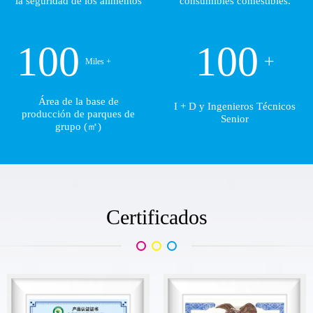
la seguridad de los alimentos
consumibles comestibles.
100
100
+
Miles +
Área de la base de
I + D y Ingenieros Técnicos
producción de parques de
Senior
grupo (㎡)
Certificados