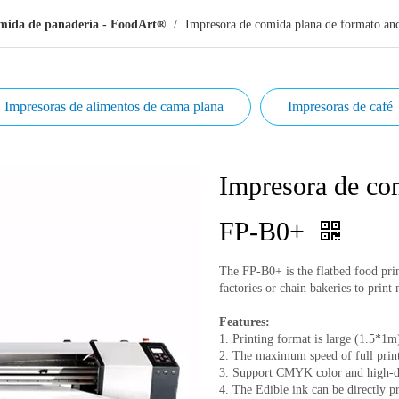
omida de panadería - FoodArt®
/
Impresora de comida plana de formato a
Impresoras de alimentos de cama plana
Impresoras de café
Impresora de co
FP-B0+
The FP-B0+ is the flatbed food pri
factories or chain bakeries to prin
Features:
1. Printing format is large (1.5*1m)
2. The maximum speed of full print
3. Support CMYK color and high-de
4. The Edible ink can be directly p