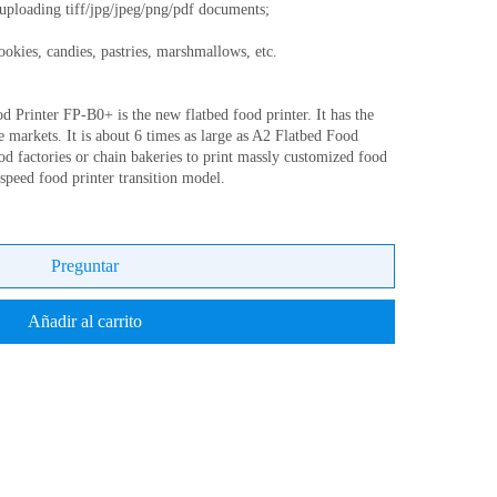
 uploading tiff/jpg/jpeg/png/pdf documents;
cookies, candies, pastries, marshmallows, etc.
Printer FP-B0+ is the new flatbed food printer. It has the
e markets. It is about 6 times as large as A2 Flatbed Food
ood factories or chain bakeries to print massly customized food
speed food printer transition model.
Preguntar
Añadir al carrito