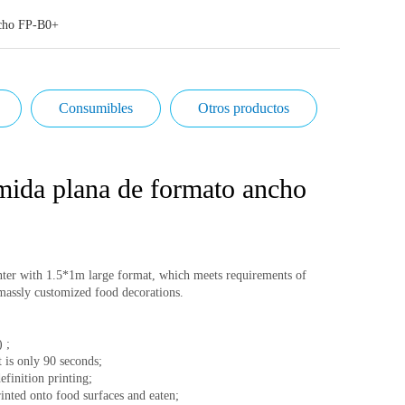
ncho FP-B0+
Consumibles
Otros productos
mida plana de formato ancho
nter with 1.5*1m large format, which meets requirements of
t massly customized food decorations.
 ;
 is only 90 seconds;
finition printing;
rinted onto food surfaces and eaten;