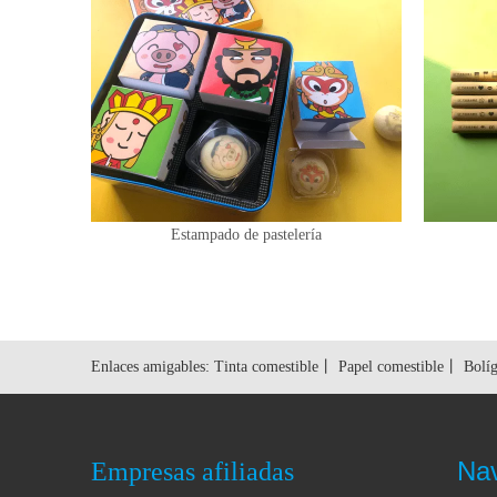
Estampado de pastelería
Enlaces amigables:
Tinta comestible
丨
Papel comestible
丨
Bolíg
Na
Empresas afiliadas