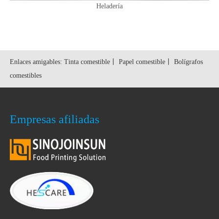
Heladería
Enlaces amigables:
Tinta comestible
丨
Papel comestible
丨
Bolígrafos
comestibles
Empresas afiliadas