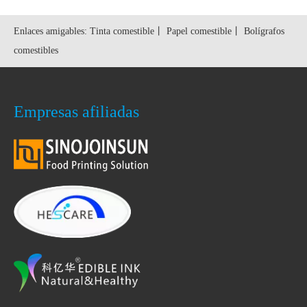
Enlaces amigables:
Tinta comestible
丨
Papel comestible
丨
Bolígrafos
comestibles
Empresas afiliadas