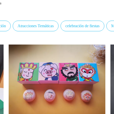
a
ión
Atracciones Temáticas
celebración de fiestas
M