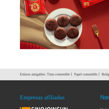
Enlaces amigables:
Tinta comestible
丨
Papel comestible
丨
Bolíg
Na
Empresas afiliadas