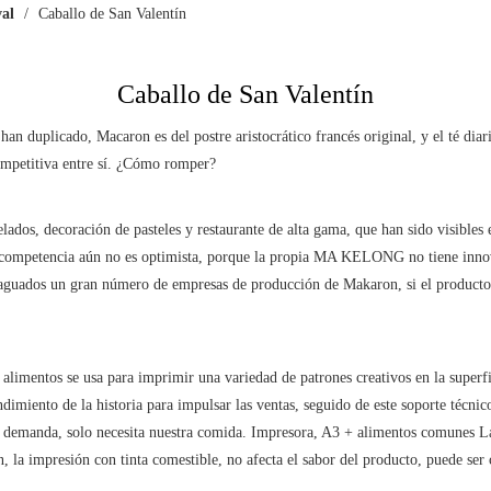
val
/
Caballo de San Valentín
Caballo de San Valentín
an duplicado, Macaron es del postre aristocrático francés original, y el té diar
ompetitiva entre sí. ¿Cómo romper?
ados, decoración de pasteles y restaurante de alta gama, que han sido visibles 
tencia aún no es optimista, porque la propia MA KELONG no tiene innovació
guados un gran número de empresas de producción de Makaron, si el producto e
 alimentos se usa para imprimir una variedad de patrones creativos en la superf
ndimiento de la historia para impulsar las ventas, seguido de este soporte técni
 demanda, solo necesita nuestra comida. Impresora, A3 + alimentos comunes La 
 la impresión con tinta comestible, no afecta el sabor del producto, puede ser