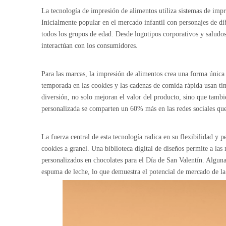
La tecnología de impresión de alimentos utiliza sistemas de impr
Inicialmente popular en el mercado infantil con personajes de d
todos los grupos de edad. Desde logotipos corporativos y saludos
interactúan con los consumidores.
Para las marcas, la impresión de alimentos crea una forma única 
temporada en las cookies y las cadenas de comida rápida usan t
diversión, no solo mejoran el valor del producto, sino que tamb
personalizada se comparten un 60% más en las redes sociales que
La fuerza central de esta tecnología radica en su flexibilidad y 
cookies a granel. Una biblioteca digital de diseños permite a l
personalizados en chocolates para el Día de San Valentín. Alguna
espuma de leche, lo que demuestra el potencial de mercado de la