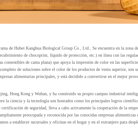
rama de Hubei Kanghua Biological Group Co., Ltd., Se encuentra en la zona d
ecubrimiento de chocoprint, líquido de protección, etc.) en línea con las regul
as comestibles de cama plana) que apoya la impresión de color en las superficies
mpleto de soluciones sobre el color de los productos de venta superior, son u
presas alimentarias principales, y está decidido a convertirse en el mejor prov
eijing, Hong Kong y Wuhan, y ha construido su propio campus industrial intelig
obre la ciencia y la tecnología son honrados como los principales logros científ
certificación de seguridad, lleva a cabo activamente la cooperación de la empres
ampliamente preocupada y reconocida por las conocidas empresas alimenticias e
zamos a establecer sucursales y oficinas en el hogar y en el extranjero para des