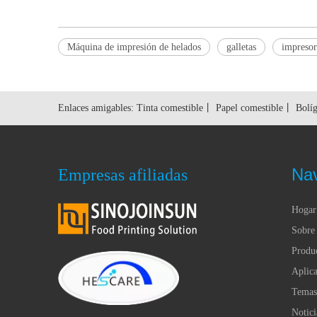
Máquina de impresión de helados
galletas
impresor
Enlaces amigables:
Tinta comestible
丨
Papel comestible
丨
Bolíg
Na
Empresas afiliadas
Hogar
Sobre 
Produ
Aplica
Temas
Notici