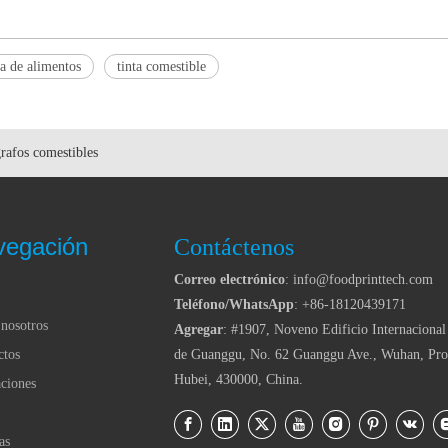
a de alimentos
tinta comestible
rafos comestibles
vegación
Contáctenos
Correo electrónico
: info@foodprinttech.com
Teléfono/WhatsApp
: +86-18120439171
nosotros
Agregar
: #1907, Noveno Edificio Internacional
ctos
de Guanggu, No. 62 Guanggu Ave., Wuhan, Pro
Hubei, 430000, China.
ciones
as