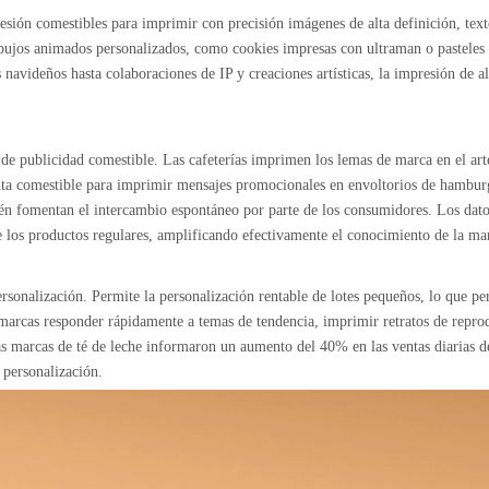
esión comestibles para imprimir con precisión imágenes de alta definición, text
ibujos animados personalizados, como cookies impresas con ultraman o pasteles c
 navideños hasta colaboraciones de IP y creaciones artísticas, la impresión de 
de publicidad comestible. Las cafeterías imprimen los lemas de marca en el art
inta comestible para imprimir mensajes promocionales en envoltorios de hambur
ién fomentan el intercambio espontáneo por parte de los consumidores. Los dat
 los productos regulares, amplificando efectivamente el conocimiento de la ma
personalización. Permite la personalización rentable de lotes pequeños, lo que pe
as marcas responder rápidamente a temas de tendencia, imprimir retratos de rep
s marcas de té de leche informaron un aumento del 40% en las ventas diarias de
 personalización.