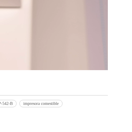
FP-542-B
impresora comestible