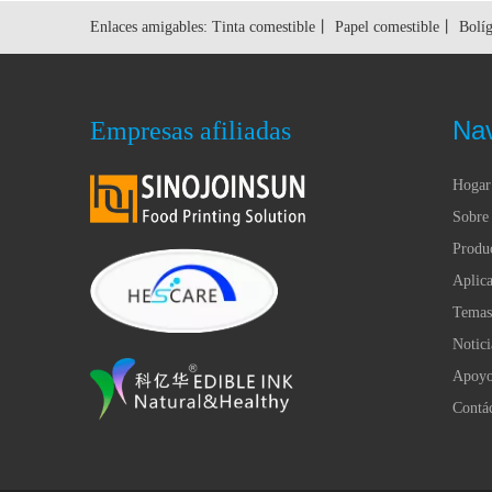
Enlaces amigables:
Tinta comestible
丨
Papel comestible
丨
Bolíg
Na
Empresas afiliadas
Hogar
Sobre 
Produ
Aplica
Temas
Notici
Apoy
Contá