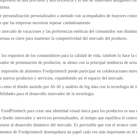
presión de alta precisión y alta eficiencia y el uso de materiales amigables c
tinua.
s de personalización personalizados a menudo van acompañados de mayores costos
ma que las empresas necesitan sopesar cuidadosamente.
 mercado de vacaciones y las preferencias estéticas del consumidor son dinámi
ortuna es clave para mantener la competitividad del mercado del producto.
os requisitos de los consumidores para la calidad de vida, también lo hace la
or de presentación de productos, se alinea con la principal tendencia de actu
de impresión de alimentos Foodprinttech puede participar en colaboraciones entre
te nuevos productos y servicios, expandiendo así el espacio del mercado.
es como el diseño asistido por AI-AI y análisis de big data con la tecnología de
bilidades para el desarrollo innovador de la tecnología.
 FoodPrinttech para crear una identidad visual única para los productos es una 
 diseño innovador y servicios personalizados, al tiempo que equilibra el contro
arse al desarrollo dinámico del mercado. Es previsible que con el avance contin
imentos de Foodprinttech desempeñará un papel cada vez más importante en el 