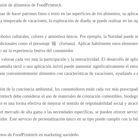
esión de alimentos de FoodPrinttech
 de hacer patrones finos o texto en las superficies de los alimentos, su aplica
 la temporada de vacaciones, la exploración de diseño se puede realizar en las si
ímbolos culturales, colores y atmósfera únicos. Por ejemplo, la Navidad puede
adicionales como el personaje '福 ' (fortuna). Aplicar hábilmente estos elemento
 así la experiencia festiva del consumidor.
valoran cada vez más la participación y la interactividad. El desarrollo de ap
 pantalla táctil o una aplicación móvil puede aumentar significativamente el en
rear convenientemente alimentos con características de vacaciones, ayudando a a
ción de la conciencia ambiental, los consumidores están cada vez más preocupad
inttech debe considerar el uso de materiales de coloración comestibles, biodeg
e es una forma efectiva de mejorar el sentido de responsabilidad social y atract
el mercado de alta gama o las necesidades específicas, se pueden ofrecer servic
idor. Este servicio de personalización único en su tipo puede cumplir con la b
mentos de FoodPrinttech en marketing navideño