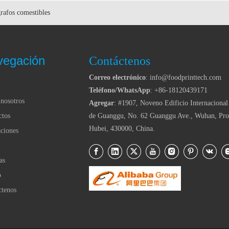
rafos comestibles
vegación
Contáctenos
Correo electrónico
: info@foodprinttech.com
Teléfono/WhatsApp
: +86-18120439171
nosotros
Agregar
: #1907, Noveno Edificio Internacional
ctos
de Guanggu, No. 62 Guanggu Ave., Wuhan, Pro
Hubei, 430000, China.
ciones
as
o
ctenos