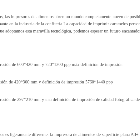
s, las impresoras de alimentos abren un mundo completamente nuevo de posibili
te en la industria de la confitería.La capacidad de imprimir caramelos persona
 que adoptamos esta maravilla tecnológica, podemos esperar un futuro encantador
resión de 600*420 mm y 720*1200 ppp máx.definición de impresión
sión de 420*300 mm y definición de impresión 5760*1440 ppp
esión de 297*210 mm y una definición de impresión de calidad fotográfica d
tos es ligeramente diferente: la impresora de alimentos de superficie plana A3