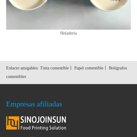
Heladería
Enlaces amigables:
Tinta comestible
丨
Papel comestible
丨
Bolígrafos
comestibles
Empresas afiliadas