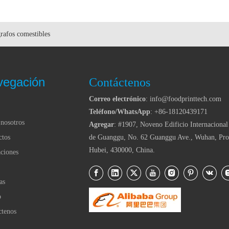
rafos comestibles
vegación
Contáctenos
Correo electrónico
: info@foodprinttech.com
Teléfono/WhatsApp
: +86-18120439171
nosotros
Agregar
: #1907, Noveno Edificio Internacional
ctos
de Guanggu, No. 62 Guanggu Ave., Wuhan, Pro
Hubei, 430000, China.
ciones
as
o
ctenos