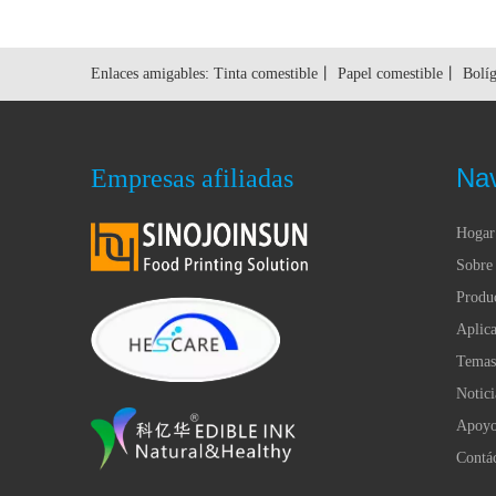
Enlaces amigables:
Tinta comestible
丨
Papel comestible
丨
Bolíg
Na
Empresas afiliadas
Hogar
Sobre 
Produ
Aplica
Temas
Notici
Apoy
Contá