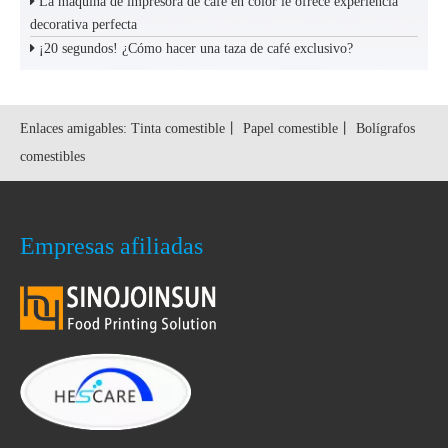
La máquina de impresora de café en color le ofrece experiencia
decorativa perfecta
¡20 segundos! ¿Cómo hacer una taza de café exclusivo?
Enlaces amigables:
Tinta comestible
丨
Papel comestible
丨
Bolígrafos
comestibles
Empresas afiliadas