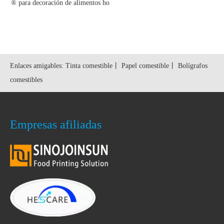
® para decoración de alimentos ho
rneados
Enlaces amigables:
Tinta comestible
丨
Papel comestible
丨
Bolígrafos
comestibles
Empresas afiliadas