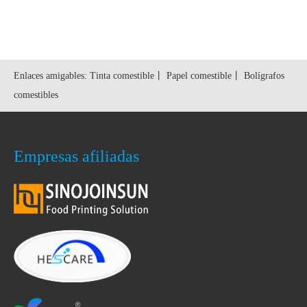
rneados
Enlaces amigables:
Tinta comestible
丨
Papel comestible
丨
Bolígrafos
comestibles
Empresas afiliadas