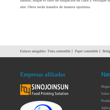
sueltos, limpie el filtro de disipación de calor y verifique s
aire. Otros serán tratados de manera oportuna.
Enlaces amigables:
Tinta comestible
丨
Papel comestible
丨
Bolíg
Na
Empresas afiliadas
Hogar
Sobre 
Produ
Aplica