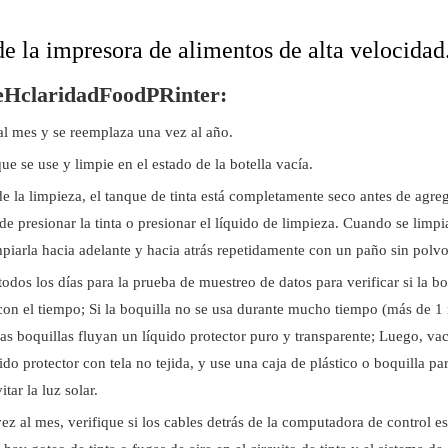
e la impresora de alimentos de alta velocidad
e
H
claridad
F
ood
P
Rinter:
al mes y se reemplaza una vez al año.
que se use y limpie en el estado de la botella vacía.
e la limpieza, el tanque de tinta está completamente seco antes de agrega
de presionar la tinta o presionar el líquido de limpieza. Cuando se limpi
impiarla hacia adelante y hacia atrás repetidamente con un paño sin polvo
dos los días para la prueba de muestreo de datos para verificar si la bo
e con el tiempo; Si la boquilla no se usa durante mucho tiempo (más de 1
las boquillas fluyan un líquido protector puro y transparente; Luego, vac
do protector con tela no tejida, y use una caja de plástico o boquilla pa
tar la luz solar.
vez al mes, verifique si los cables detrás de la computadora de control e