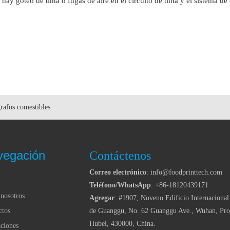
i hay goteo de tinta o fugas de aire en el circuito de tinta y el sistema de
rafos comestibles
vegación
Contáctenos
Correo electrónico
: info@foodprinttech.com
Teléfono/WhatsApp
: +86-18120439171
nosotros
Agregar
: #1907, Noveno Edificio Internacional
ctos
de Guanggu, No. 62 Guanggu Ave., Wuhan, Pro
Hubei, 430000, China.
ciones