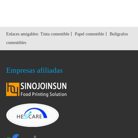
rneados
Enlaces amigables:
Tinta comestible
丨
Papel comestible
丨
Bolígrafos
comestibles
Empresas afiliadas